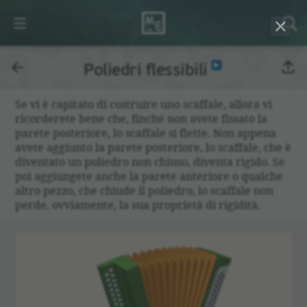
Poliedri flessibili
Se vi è capitato di costruire uno scaffale, allora vi
ricorderete bene che, finché non avete fissato la
parete posteriore, lo scaffale si flette. Non appena
avete aggiunto la parete posteriore, lo scaffale, che è
diventato un poliedro non chiuso, diventa rigido. Se
poi aggiungete anche la parete anteriore o qualche
altro pezzo, che chiude il poliedro, lo scaffale non
perde, ovviamente, la sua proprietà di rigidità.