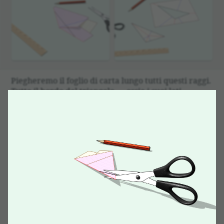
Piegheremo il foglio di carta lungo tutti questi raggi.
Tutto il bordo del triangolo — ossia i suoi lati —
giaceranno sulla stessa retta. Facciamo un taglio
dritto lungo di essa.
Dispieghiamo l’angolo ritagliato: ecco il nostro
triangolo iniziale. Se dispieghiamo anche il restante
pezzo di carta, vediamo che non è stato ritagliato
niente di più del nostro triangolo, infatti anche il
buco ha la forma del nostro triangolo iniziale.
Disegniamo ora una stella a cinque punte. Si tratta
di un poligono non convesso con dieci vertici. In
questo caso però la soluzione del problema è
facilitata dalla simmetria della stella. Tracciamo i