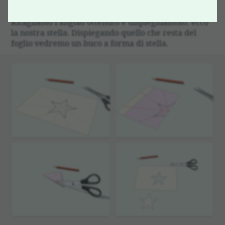
raggi che dal centro vanno verso i vertici della stella,
e pieghiamo il foglio di carta lungo di essi.
Ritagliamo l’angolo ottenuto e dispieghiamolo: ecco
la nostra stella. Dispiegando quello che resta del
foglio vedremo un buco a forma di stella.